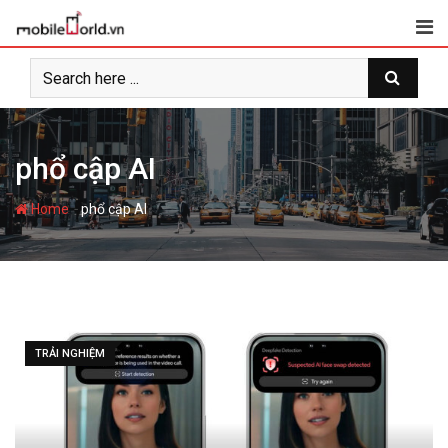
S
k
i
p
t
o
c
phổ cập AI
o
n
-
Home
phổ cập AI
t
e
n
t
TRẢI NGHIỆM