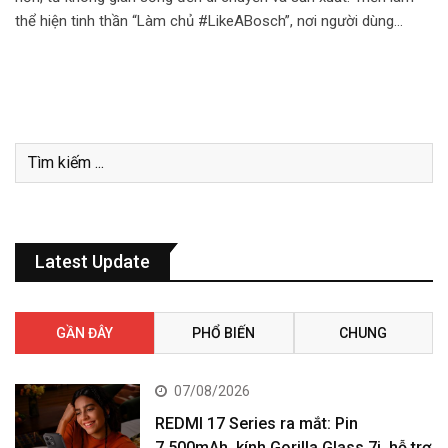
thể hiện tinh thần “Làm chủ #LikeABosch”, nơi người dùng…
Latest Update
GẦN ĐÂY
PHỔ BIẾN
CHUNG
07/08/2026
REDMI 17 Series ra mắt: Pin
7.500mAh, kính Gorilla Glass 7i, hỗ trợ