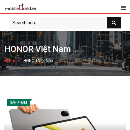
S
k
i
p
t
o
c
HONOR Việt Nam
o
n
-
Home
HONOR Việt Nam
t
e
n
t
SẢN PHẨM