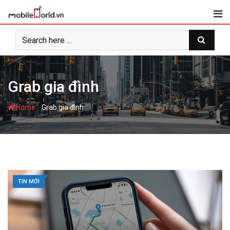
S
k
i
p
t
o
c
Grab gia đình
o
n
-
Home
Grab gia đình
t
e
n
t
TIN MỚI