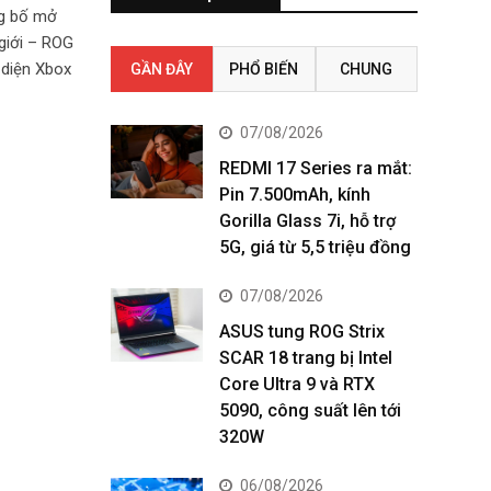
ng bố mở
giới – ROG
 diện Xbox
GẦN ĐÂY
PHỔ BIẾN
CHUNG
07/08/2026
REDMI 17 Series ra mắt:
Pin 7.500mAh, kính
Gorilla Glass 7i, hỗ trợ
5G, giá từ 5,5 triệu đồng
07/08/2026
ASUS tung ROG Strix
SCAR 18 trang bị Intel
Core Ultra 9 và RTX
5090, công suất lên tới
320W
06/08/2026