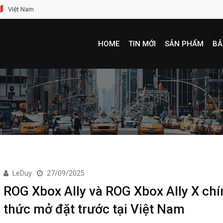
Việt Nam
HOME
TIN MỚI
SẢN PHẨM
BẢ
LeDuy
27/09/2025
ROG Xbox Ally và ROG Xbox Ally X chí
thức mở đặt trước tại Việt Nam