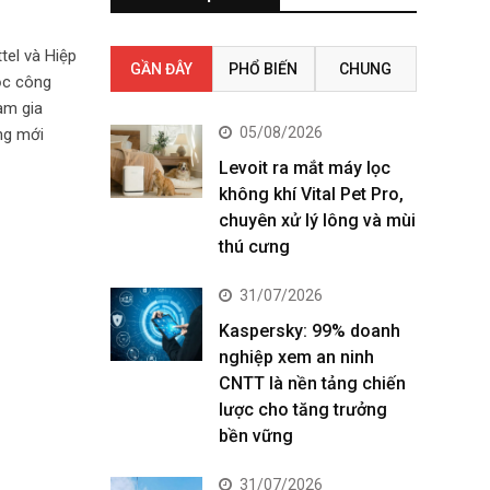
tel và Hiệp
GẦN ĐÂY
PHỔ BIẾN
CHUNG
ọc công
am gia
05/08/2026
ng mới
Levoit ra mắt máy lọc
không khí Vital Pet Pro,
chuyên xử lý lông và mùi
thú cưng
31/07/2026
Kaspersky: 99% doanh
nghiệp xem an ninh
CNTT là nền tảng chiến
lược cho tăng trưởng
bền vững
31/07/2026