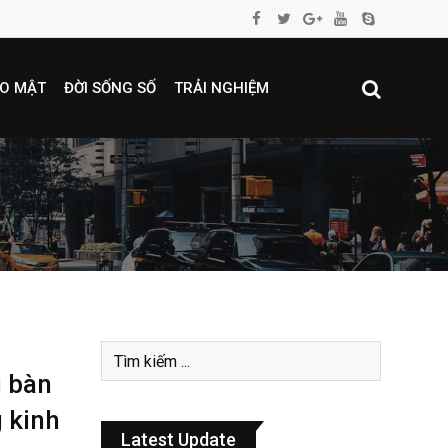
O MẬT
ĐỜI SỐNG SỐ
TRẢI NGHIỆM
i bàn
 kinh
Latest Update