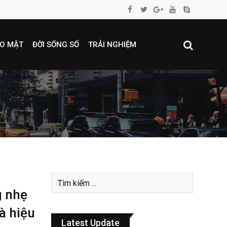
O MẬT
ĐỜI SỐNG SỐ
TRẢI NGHIỆM
g nhẹ
à hiệu
Latest Update