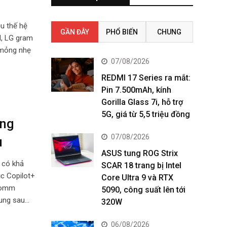
ệu thế hệ
GẦN ĐÂY
PHỔ BIẾN
CHUNG
I, LG gram
ế mỏng nhẹ
07/08/2026
REDMI 17 Series ra mắt:
Pin 7.500mAh, kính
Gorilla Glass 7i, hỗ trợ
5G, giá từ 5,5 triệu đồng
ùng
07/08/2026
u
ASUS tung ROG Strix
 có khả
SCAR 18 trang bị Intel
ục Copilot+
Core Ultra 9 và RTX
lcomm
5090, công suất lên tới
ung sau…
320W
06/08/2026