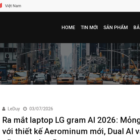
Việt Nam
HOME
TIN MỚI
SẢN PHẨM
BẢ
LeDuy
03/07/2026
Ra mắt laptop LG gram AI 2026: Mỏn
với thiết kế Aerominum mới, Dual AI v