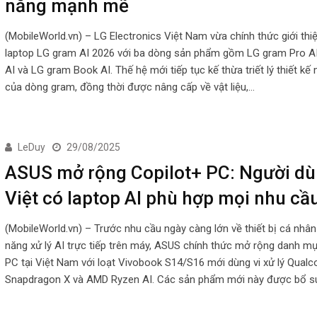
năng mạnh mẽ
(MobileWorld.vn) – LG Electronics Việt Nam vừa chính thức giới thi
laptop LG gram AI 2026 với ba dòng sản phẩm gồm LG gram Pro A
AI và LG gram Book AI. Thế hệ mới tiếp tục kế thừa triết lý thiết k
của dòng gram, đồng thời được nâng cấp về vật liệu,…
LeDuy
29/08/2025
ASUS mở rộng Copilot+ PC: Người d
Việt có laptop AI phù hợp mọi nhu cầ
(MobileWorld.vn) – Trước nhu cầu ngày càng lớn về thiết bị cá nhân
năng xử lý AI trực tiếp trên máy, ASUS chính thức mở rộng danh m
PC tại Việt Nam với loạt Vivobook S14/S16 mới dùng vi xử lý Qua
Snapdragon X và AMD Ryzen AI. Các sản phẩm mới này được bổ s