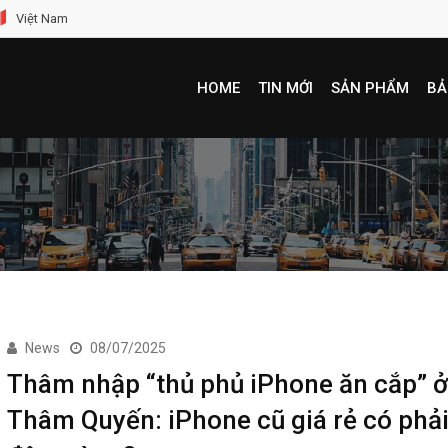
Việt Nam
HOME
TIN MỚI
SẢN PHẨM
BẢ
News
08/07/2025
Thâm nhập “thủ phủ iPhone ăn cắp” ở
Thâm Quyến: iPhone cũ giá rẻ có phải