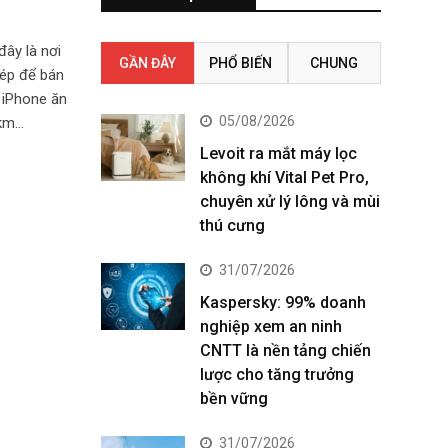
ây là nơi
GẦN ĐÂY
PHỔ BIẾN
CHUNG
hép để bán
 iPhone ăn
05/08/2026
 km…
Levoit ra mắt máy lọc
không khí Vital Pet Pro,
chuyên xử lý lông và mùi
thú cưng
31/07/2026
Kaspersky: 99% doanh
nghiệp xem an ninh
CNTT là nền tảng chiến
lược cho tăng trưởng
bền vững
31/07/2026