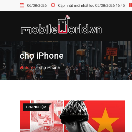
S
06/08/2026
Cập nhật mới nhất lúc 05/08/2026 16:45
k
i
p
t
o
c
o
chợ iPhone
n
t
-
Home
chợ iPhone
e
n
t
TRẢI NGHIỆM