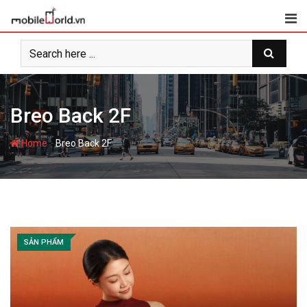
S
k
i
p
t
o
c
Breo Back 2F
o
n
-
Home
Breo Back 2F
t
e
n
t
SẢN PHẨM