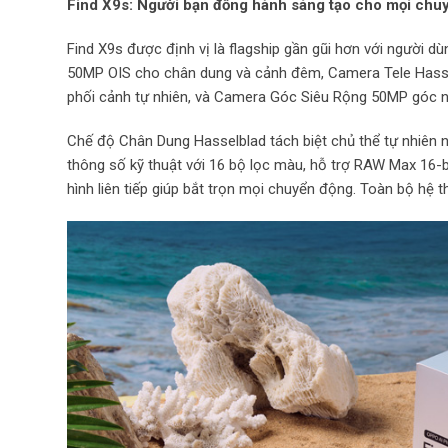
Find X9s: Người bạn đồng hành sáng tạo cho mọi chuy
Find X9s được định vị là flagship gần gũi hơn với người 
50MP OIS cho chân dung và cảnh đêm, Camera Tele Hasse
phối cảnh tự nhiên, và Camera Góc Siêu Rộng 50MP góc n
Chế độ Chân Dung Hasselblad tách biệt chủ thể tự nhiên 
thông số kỹ thuật với 16 bộ lọc màu, hỗ trợ RAW Max 16-
hình liên tiếp giúp bắt trọn mọi chuyển động. Toàn bộ hệ