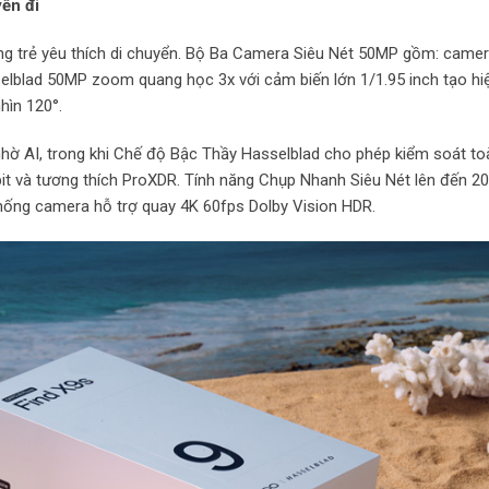
ến đi
dùng trẻ yêu thích di chuyển. Bộ Ba Camera Siêu Nét 50MP gồm: camer
lblad 50MP zoom quang học 3x với cảm biến lớn 1/1.95 inch tạo hi
hìn 120°.
nhờ AI, trong khi Chế độ Bậc Thầy Hasselblad cho phép kiểm soát to
bit và tương thích ProXDR. Tính năng Chụp Nhanh Siêu Nét lên đến 2
 thống camera hỗ trợ quay 4K 60fps Dolby Vision HDR.