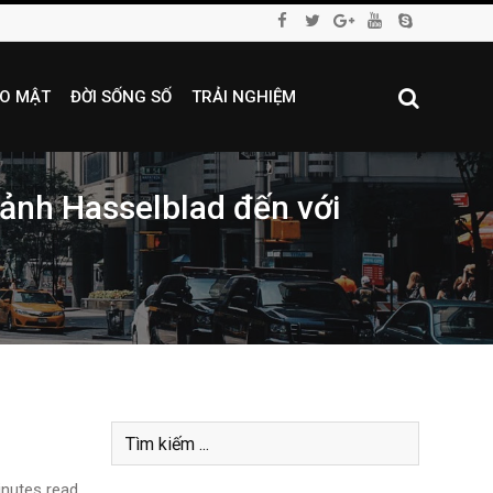
O MẬT
ĐỜI SỐNG SỐ
TRẢI NGHIỆM
 ảnh Hasselblad đến với
nutes read