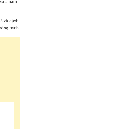
sau 5 năm
iá và cảnh
thông minh.