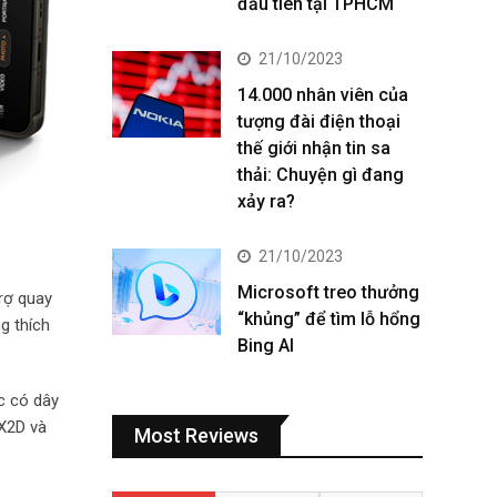
đầu tiên tại TPHCM
21/10/2023
14.000 nhân viên của
tượng đài điện thoại
thế giới nhận tin sa
thải: Chuyện gì đang
xảy ra?
21/10/2023
Microsoft treo thưởng
trợ quay
“khủng” để tìm lỗ hổng
g thích
Bing AI
c có dây
X2D và
Most Reviews