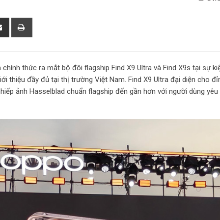
S
P
h
r
a
i
r
n
ính thức ra mắt bộ đôi flagship Find X9 Ultra và Find X9s tại sự kiệ
e
t
ới thiệu đầy đủ tại thị trường Việt Nam. Find X9 Ultra đại diện cho đ
v
nhiếp ảnh Hasselblad chuẩn flagship đến gần hơn với người dùng yêu 
i
a
E
m
a
i
l