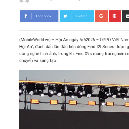
G
P
Facebook
Twitter
o
i
o
n
g
t
(MobileWorld.vn) – Hội An ngày 5/52026 – OPPO Việt Nam ch
l
e
Hội An”, đánh dấu lần đầu tiên dòng Find X9 Series được gi
e
r
công nghệ hình ảnh, trong khi Find X9s mang trải nghiệm 
+
e
chuyển và sáng tạo.
s
t