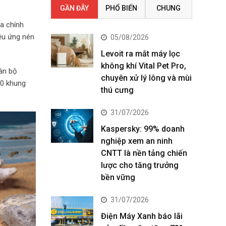
GẦN ĐÂY
PHỔ BIẾN
CHUNG
a chính
ệu ứng nén
05/08/2026
Levoit ra mắt máy lọc
không khí Vital Pet Pro,
àn bộ
chuyên xử lý lông và mùi
00 khung
thú cưng
31/07/2026
Kaspersky: 99% doanh
nghiệp xem an ninh
CNTT là nền tảng chiến
lược cho tăng trưởng
bền vững
31/07/2026
Điện Máy Xanh báo lãi