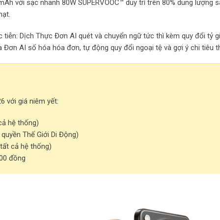
25mAh với sạc nhanh 80W SUPERVOOC™ duy trì trên 80% dung lượng 
hạt.
c tiễn: Dịch Thực Đơn AI quét và chuyển ngữ tức thì kèm quy đổi tỷ g
 Đơn AI số hóa hóa đơn, tự động quy đổi ngoại tệ và gợi ý chi tiêu 
 với giá niêm yết:
cả hệ thống)
quyền Thế Giới Di Động)
tất cả hệ thống)
000 đồng