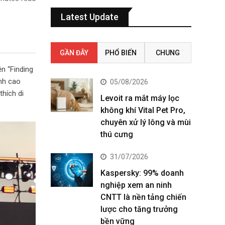
Latest Update
GẦN ĐÂY
PHỔ BIẾN
CHUNG
n “Finding
ỉnh cao
05/08/2026
thích di
Levoit ra mắt máy lọc
không khí Vital Pet Pro,
chuyên xử lý lông và mùi
thú cưng
31/07/2026
Kaspersky: 99% doanh
nghiệp xem an ninh
CNTT là nền tảng chiến
lược cho tăng trưởng
bền vững