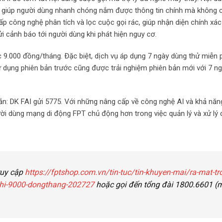
, giúp người dùng nhanh chóng nắm được thông tin chính mà không 
ấp công nghệ phân tích và lọc cuộc gọi rác, giúp nhận diện chính xá
i cảnh báo tới người dùng khi phát hiện nguy cơ.
c 9.000 đồng/tháng. Đặc biệt, dịch vụ áp dụng 7 ngày dùng thử miễn 
ử dụng phiên bản trước cũng được trải nghiệm phiên bản mới với 7 n
ắn: DK FAI gửi 5775. Với những nâng cấp về công nghệ AI và khả năn
gười dùng mạng di động FPT chủ động hơn trong việc quản lý và xử lý
truy cập
https://fptshop.com.vn/tin-tuc/tin-khuyen-mai/ra-mat-tro
-chi-9000-dongthang-202727
hoặc gọi đến tổng đài 1800.6601 (