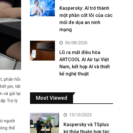
Kaspersky: AI trở thành
một phần cốt lõi của các
mối đe dọa an ninh
mạng
06/08/2026
LG ra mắt điều hòa
ARTCOOL AI Air tại Việt
Nam, kết hợp AI và thiết
kế nghệ thuật
t, phản hồi
ết pin, tắt
 và gửi lại
Most Viewed
ấp Trợ lý
13/10/2023
từ người
Kaspersky và TSplus
hông thể
ký thỏa thuận hợp tác