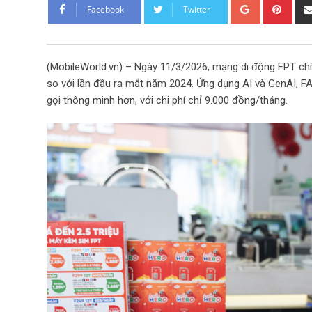
G
P
Facebook
Twitter
o
i
o
n
g
t
(MobileWorld.vn) – Ngày 11/3/2026, mạng di động FPT chính
l
e
so với lần đầu ra mắt năm 2024. Ứng dụng AI và GenAI, FAI 
e
r
gọi thông minh hơn, với chi phí chỉ 9.000 đồng/tháng.
+
e
s
t