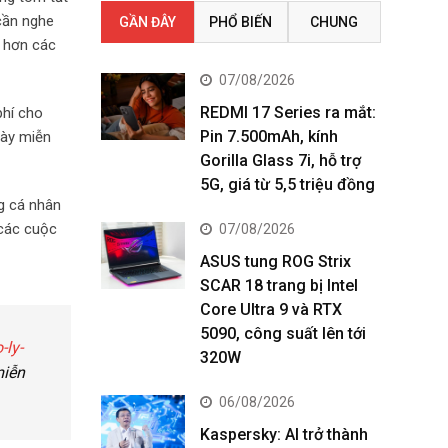
cần nghe
GẦN ĐÂY
PHỔ BIẾN
CHUNG
c hơn các
07/08/2026
REDMI 17 Series ra mắt:
phí cho
Pin 7.500mAh, kính
gày miễn
Gorilla Glass 7i, hỗ trợ
5G, giá từ 5,5 triệu đồng
g cá nhân
 các cuộc
07/08/2026
ASUS tung ROG Strix
SCAR 18 trang bị Intel
Core Ultra 9 và RTX
5090, công suất lên tới
-ly-
320W
miễn
06/08/2026
Kaspersky: AI trở thành