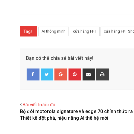
Tags:
AI thông minh
cửa hàng FPT
cửa hàng FPT Sh
Bạn có thể chia sẻ bài viết này!
G
P
S
P
o
i
h
r
Facebook
Twitter
o
n
a
i
g
t
r
n
l
e
e
t
Bài viết trước đó
e
r
v
Bộ đôi motorola signature và edge 70 chính thức ra
+
e
i
Thiết kế đột phá, hiệu năng AI thế hệ mới
s
a
t
E