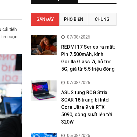
GẦN ĐÂY
PHỔ BIẾN
CHUNG
 cải tiến
 tin cuộc
07/08/2026
REDMI 17 Series ra mắt:
Pin 7.500mAh, kính
Gorilla Glass 7i, hỗ trợ
5G, giá từ 5,5 triệu đồng
07/08/2026
ASUS tung ROG Strix
SCAR 18 trang bị Intel
Core Ultra 9 và RTX
5090, công suất lên tới
320W
06/08/2026