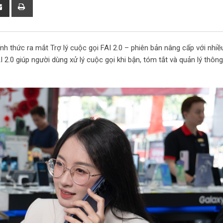
S
P
h
r
a
i
r
n
 thức ra mắt Trợ lý cuộc gọi FAI 2.0 – phiên bản nâng cấp với nhiều
e
t
2.0 giúp người dùng xử lý cuộc gọi khi bận, tóm tắt và quản lý thông
v
i
a
E
m
a
i
l