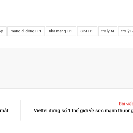
op
mạng di động FPT
nhà mạng FPT
SIM FPT
trợ lý AI
trợ lý F
Bài viế
 mắt:
Viettel đứng số 1 thế giới về sức mạnh thương