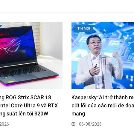
TIN MỚI
y: AI trở thành một phần
LG ra mắt điều hòa ARTC
của các mối đe dọa an ninh
Air tại Việt Nam, kết hợp A
kế nghệ thuật
2026
06/08/2026