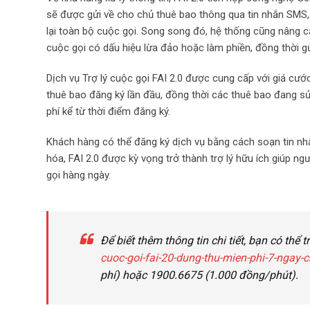
sẽ được gửi về cho chủ thuê bao thông qua tin nhắn SMS
lại toàn bộ cuộc gọi. Song song đó, hệ thống cũng nâng c
cuộc gọi có dấu hiệu lừa đảo hoặc làm phiền, đồng thời gử
Dịch vụ Trợ lý cuộc gọi FAI 2.0 được cung cấp với giá cướ
thuê bao đăng ký lần đầu, đồng thời các thuê bao đang s
phí kể từ thời điểm đăng ký.
Khách hàng có thể đăng ký dịch vụ bằng cách soạn tin nh
hóa, FAI 2.0 được kỳ vọng trở thành trợ lý hữu ích giúp n
gọi hàng ngày.
Để biết thêm thông tin chi tiết, bạn có thể 
cuoc-goi-fai-20-dung-thu-mien-phi-7-ngay
phí) hoặc 1900.6675 (1.000 đồng/phút).