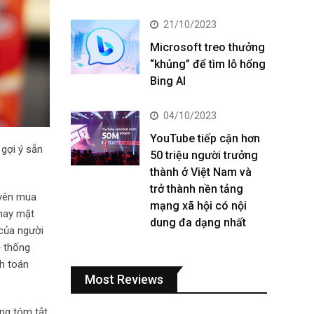
21/10/2023
Microsoft treo thưởng
“khủng” để tìm lỗ hổng
Bing AI
04/10/2023
YouTube tiếp cận hơn
 gợi ý sẵn
50 triệu người trưởng
thành ở Việt Nam và
trở thành nền tảng
uyên mua
mạng xã hội có nội
thay mặt
dung đa dạng nhất
 của người
ệ thống
nh toán
Most Reviews
ung tóm tắt