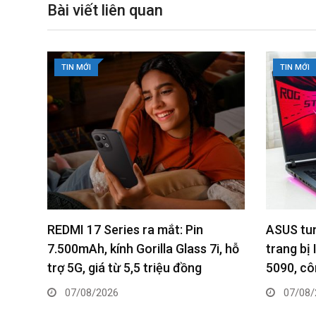
m
Bài viết liên quan
a
i
l
TIN MỚI
TIN MỚI
ASUS tung ROG Strix SCAR 18
Kaspersk
, hỗ
trang bị Intel Core Ultra 9 và RTX
cốt lõi 
5090, công suất lên tới 320W
mạng
07/08/2026
06/08/