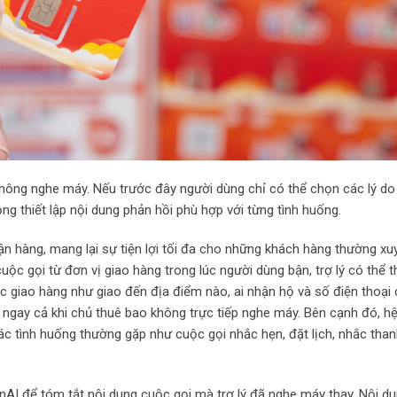
 không nghe máy. Nếu trước đây người dùng chỉ có thể chọn các lý do
ng thiết lập nội dung phản hồi phù hợp với từng tình huống.
 nhận hàng, mang lại sự tiện lợi tối đa cho những khách hàng thường x
uộc gọi từ đơn vị giao hàng trong lúc người dùng bận, trợ lý có thể 
ệc giao hàng như giao đến địa điểm nào, ai nhận hộ và số điện thoại
 ngay cả khi chủ thuê bao không trực tiếp nghe máy. Bên cạnh đó, h
ác tình huống thường gặp như cuộc gọi nhắc hẹn, đặt lịch, nhắc tha
enAI để tóm tắt nội dung cuộc gọi mà trợ lý đã nghe máy thay. Nội d